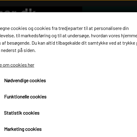
 egne cookies og cookies fra tredjeparter til at personalisere din
evelse, til markedsføring og til at undersøge, hvordan vores hjemm
af besøgende. Du kan altid tilbagekalde dit samtykke ved at trykke 
 nederst på siden.
 om cookies her
Nødvendige cookies
dste investering til ens fjerkræudstyr, det gør slagtningen MEGET lettere o
 maskinen.
Funktionelle cookies
Statistik cookies
Marketing cookies