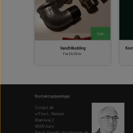
Køb
Vandtilkobling
Kont
Fra 20,00 kr.
Kontaktoplysninger
Coolpit.dk
v/Finn L. Nielsen
Blærevej 2
9600 Aars
Email: Finn@Luftsolfanger.dk