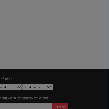
s på shop
dtag vores nyhedsbrev via e-mail
Tilmeld