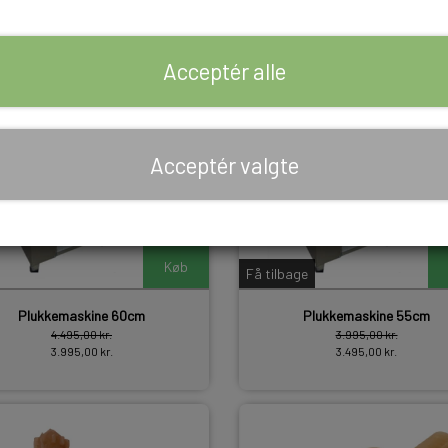
-11%
Acceptér alle
Acceptér valgte
Køb
Få tilbage
Plukkemaskine 60cm
Plukkemaskine 55cm
4.495,00 kr.
3.995,00 kr.
3.995,00 kr.
3.495,00 kr.