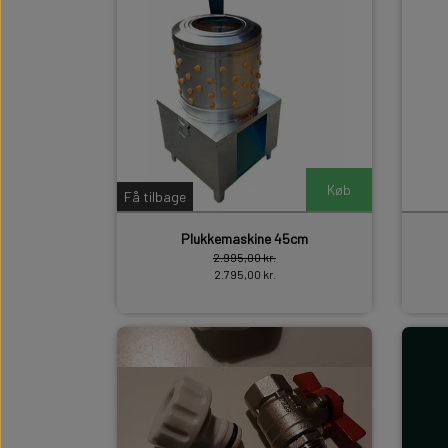
Køb
Få tilbage
Plukkemaskine 45cm
2.995,00 kr.
2.795,00 kr.