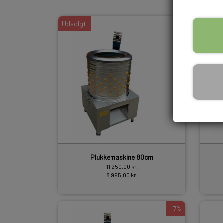
Udsolgt!
Plukkemaskine 80cm
11.250,00 kr.
8.995,00 kr.
-7%