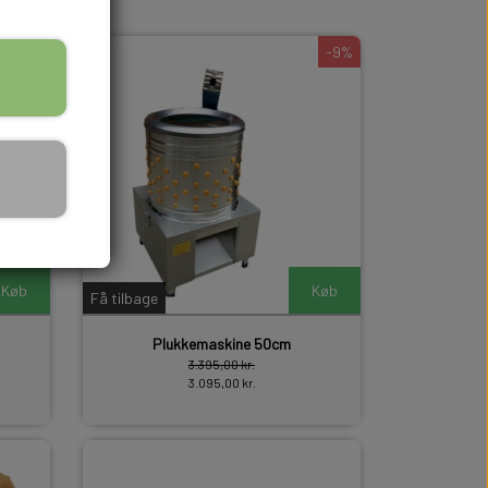
-13%
-9%
Køb
Køb
Få tilbage
Plukkemaskine 50cm
3.395,00 kr.
3.095,00 kr.