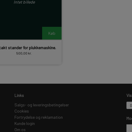
Intet billede
Køb
akt stander for plukkemaskine.
500,00 kr.
Links
Vi
Salgs- og leveringsbetingelser
Cookies
Fortrydelse og reklamation
Mo
Kunde login
Om os