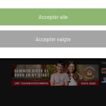
Acceptér alle
Links
Vi
Salgs- og leveringsbetingelser
Acceptér valgte
Cookies
Fortrydelse og reklamation
Mo
Kunde login
Om os
(me