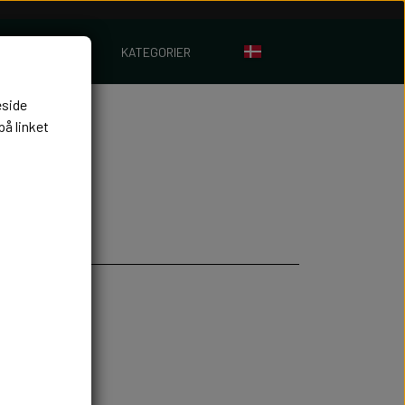
KATEGORIER
eside
på linket
ine.