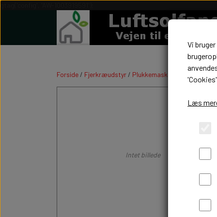
gtag('config', 'AW-1003919591');
Vi bruger
brugeropl
anvendes 
Forside
Fjerkræudstyr
Plukkemaskiner
Kontakt st
'Cookies'
Læs mere
Intet billede