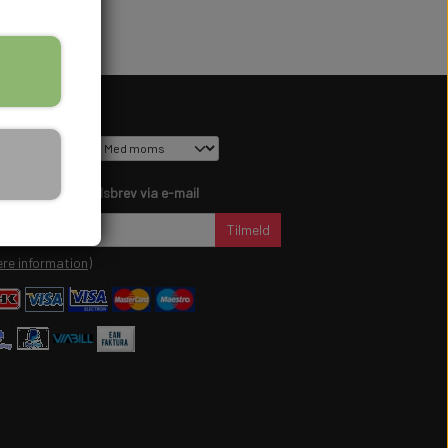
s på shop
dtag vores nyhedsbrev via e-mail
Tilmeld
re information)