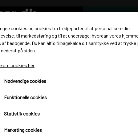
 egne cookies og cookies fra tredjeparter til at personalisere din
evelse, til markedsføring og til at undersøge, hvordan vores hjemm
af besøgende. Du kan altid tilbagekalde dit samtykke ved at trykke 
ander for plukkemaskine.
 nederst på siden.
Kontakt stander for plukkemask
 om cookies her
500,00 kr.
Nødvendige cookies
Funktionelle cookies
Antal
Statistik cookies
Læg i kurv
Marketing cookies