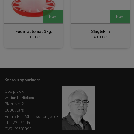
Køb
Køb
Foder automat 9kg.
Slagtekniv
50,00 kr.
49,00 kr.
Kontaktoplysninger
Coolpit.dk
v/Finn L. Nielsen
Blærevej 2
9600 Aars
Email: Finn@Luftsolfanger.dk
Tlf.: 2297 1414
CVR: 19318990