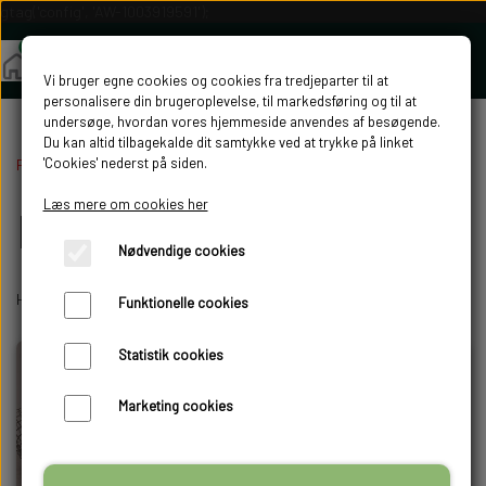
gtag('config', 'AW-1003919591');
Vi bruger egne cookies og cookies fra tredjeparter til at
personalisere din brugeroplevelse, til markedsføring og til at
undersøge, hvordan vores hjemmeside anvendes af besøgende.
Du kan altid tilbagekalde dit samtykke ved at trykke på linket
'Cookies' nederst på siden.
Forside
Fjerkræudstyr
Div. udstyr
Læs mere om cookies her
Div. udstyr
Nødvendige cookies
Her har vi lidt ekstra udstyr til opdræt og hønsehold.
Funktionelle cookies
-22%
Statistik cookies
Marketing cookies