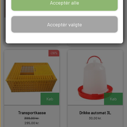
Acceptér alle
Køb
Køb
Acceptér valgte
Musefælde
Hønselem automatik
45,00 kr.
Fra 290,00 kr.
35,00 kr.
-26%
Køb
Køb
Transportkasse
Drikke automat 3L
399,00 kr.
30,00 kr.
295,00 kr.