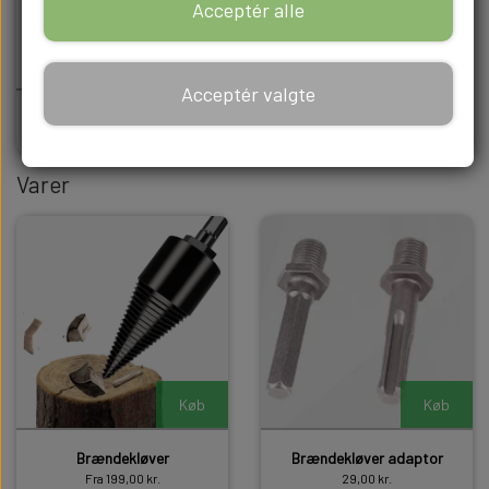
Acceptér alle
Acceptér valgte
Haveudsmykning
Varer
Køb
Køb
Brændekløver
Brændekløver adaptor
Fra 199,00 kr.
29,00 kr.