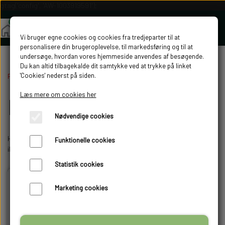
gtag('config', 'AW-1003919591');
Vi bruger egne cookies og cookies fra tredjeparter til at
personalisere din brugeroplevelse, til markedsføring og til at
undersøge, hvordan vores hjemmeside anvendes af besøgende.
Du kan altid tilbagekalde dit samtykke ved at trykke på linket
'Cookies' nederst på siden.
Forside
Diverse
Læs mere om cookies her
Diverse
Nødvendige cookies
Her er der sådan lidt forskelligt. Udgående kategorier og varer som
Funktionelle cookies
ikke helt kan få sin egen kategori.
Statistik cookies
Marketing cookies