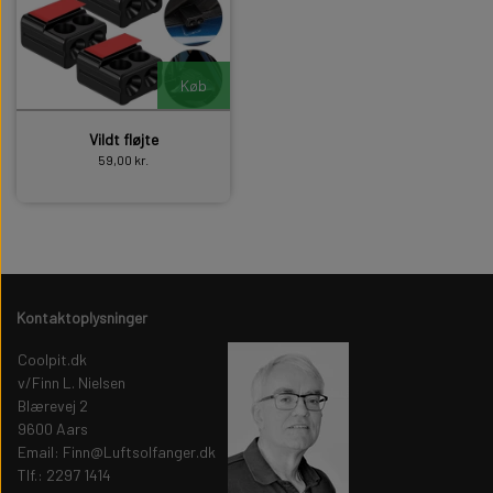
Køb
Vildt fløjte
59,00 kr.
Kontaktoplysninger
Coolpit.dk
v/Finn L. Nielsen
Blærevej 2
9600 Aars
Email: Finn@Luftsolfanger.dk
Tlf.: 2297 1414