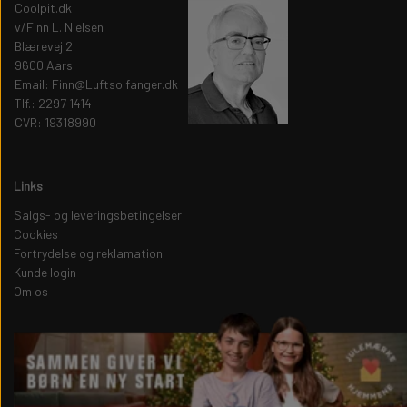
Coolpit.dk
v/Finn L. Nielsen
Blærevej 2
9600 Aars
Email: Finn@Luftsolfanger.dk
Tlf.: 2297 1414
CVR: 19318990
Links
Salgs- og leveringsbetingelser
Cookies
Fortrydelse og reklamation
Kunde login
Om os