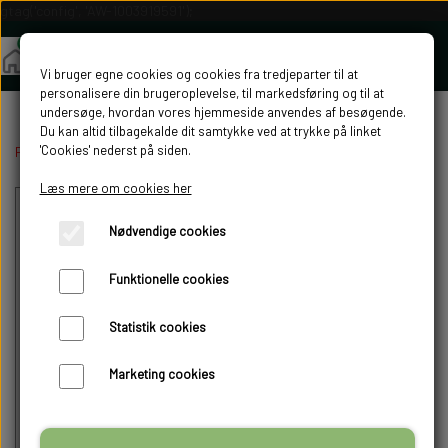
gtag('config', 'AW-1003919591');
Vi bruger egne cookies og cookies fra tredjeparter til at
personalisere din brugeroplevelse, til markedsføring og til at
undersøge, hvordan vores hjemmeside anvendes af besøgende.
Du kan altid tilbagekalde dit samtykke ved at trykke på linket
'Cookies' nederst på siden.
Forside
Update til Hovedskilt v. vejen.
Læs mere om cookies her
Nødvendige cookies
Funktionelle cookies
Intet billede
Statistik cookies
Marketing cookies