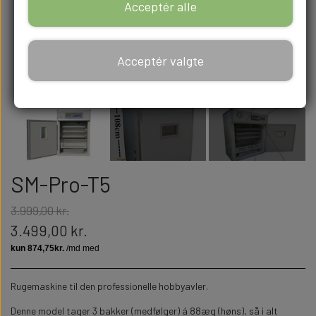
Acceptér alle
Acceptér valgte
SM-Pro-T5
3.999,00 kr.
3.499,00 kr.
Rugemaskine til den professionelle hobbyavler.
Denne model tager 3 bakker (medfølger) á 88æg (høns), så i alt