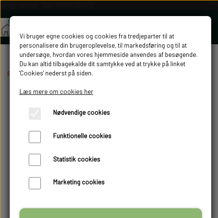
gtag('config', 'AW-1003919591');
Vi bruger egne cookies og cookies fra tredjeparter til at
personalisere din brugeroplevelse, til markedsføring og til at
undersøge, hvordan vores hjemmeside anvendes af besøgende.
Du kan altid tilbagekalde dit samtykke ved at trykke på linket
'Cookies' nederst på siden.
Forside
Fjerkræudstyr
Rugemaskiner
SemiPro Rugemaskiner
SM-
Læs mere om cookies her
-13%
Nødvendige cookies
Funktionelle cookies
Statistik cookies
Marketing cookies