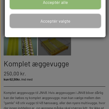
Acceptér alle
Acceptér valgte
Komplet æggevugge
250,00 kr.
Komplet æggevugge til JN48. Hvis æggevuggen i JN48 bliver dårlig
kan der købes ny komplet æggevugge. man kan vælge mellem den
"gamle" 48 stk vugge til 48 hønseæg, eller den nyere multivugge, hvor
der ingen inddeling er, og æggene måske skal størres lidt, for ikke at