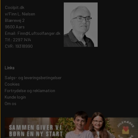
Coolpit.dk
v/Finn L. Nielsen
Blærevej 2
9600 Aars
Email: Finn@Luftsolfanger.dk
Tlf.: 2297 1414
CVR: 19318990
Links
Salgs- og leveringsbetingelser
Cookies
Fortrydelse og reklamation
Kunde login
Om os