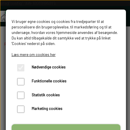
gtag('config', 'AW-1003919591');
Vi bruger egne cookies og cookies fra tredjeparter til at
personalisere din brugeroplevelse, til markedsføring og til at
undersøge, hvordan vores hjemmeside anvendes af besøgende.
Du kan altid tilbagekalde dit samtykke ved at trykke på linket
'Cookies' nederst på siden.
Forside
Luftsolfangere
Std. Luftsolfangere
SolarVenti SV30
Læs mere om cookies her
-5%
Nødvendige cookies
Funktionelle cookies
Statistik cookies
Marketing cookies