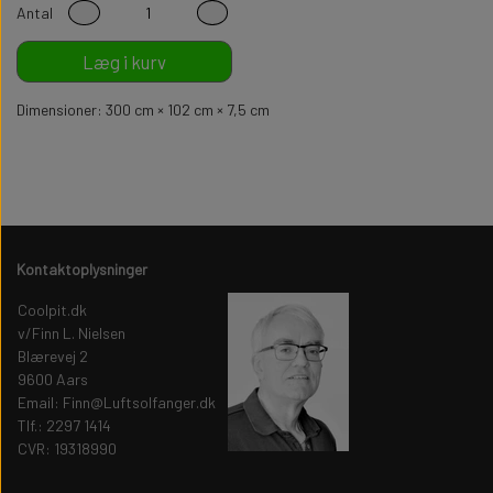
Antal
Læg i kurv
Dimensioner: 300 cm × 102 cm × 7,5 cm
Kontaktoplysninger
Coolpit.dk
v/Finn L. Nielsen
Blærevej 2
9600 Aars
Email: Finn@Luftsolfanger.dk
Tlf.: 2297 1414
CVR: 19318990