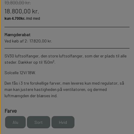
19.800,00 kr.
18.800,00 kr.
Mængderabat
Ved køb af 2: 17.820,00 kr.
SV30 luftsolfanger, den store luftsolfanger, som der er plads til alle
2
steder. Dækker op til 150m
.
Solcelle 12V/18W.
Den fås i 3 tre forskellige farver, men leveres kun med regulator, så
man kan justere hastigheden på ventilatoren, og dermed
luftmængden der blæses ind.
Farve
Alu
Sort
Hvid