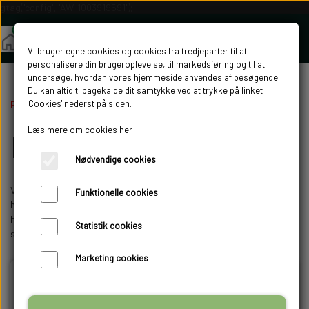
gtag('config', 'AW-1003919591');
Vi bruger egne cookies og cookies fra tredjeparter til at
personalisere din brugeroplevelse, til markedsføring og til at
undersøge, hvordan vores hjemmeside anvendes af besøgende.
Du kan altid tilbagekalde dit samtykke ved at trykke på linket
'Cookies' nederst på siden.
Forside
Fjerkræudstyr
Læs mere om cookies her
Fjerkræudstyr
Nødvendige cookies
Velkommen til Rugemaskine.dk, Plukkemaskiner.dk og Skoldekar.dk
Funktionelle cookies
hvor vi sælger div. udstyr til fjerkræ folk. Både folk med en lille
hønseflok og mere "professionelle" folk, som avler og slagter på mere
Statistik cookies
seriøst plan.
Marketing cookies