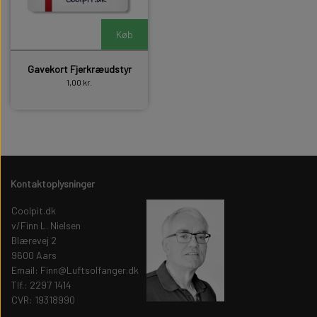
Køb
Gavekort Fjerkræudstyr
1,00 kr.
Kontaktoplysninger
Coolpit.dk
v/Finn L. Nielsen
Blærevej 2
9600 Aars
Email: Finn@Luftsolfanger.dk
Tlf.: 2297 1414
CVR: 19318990